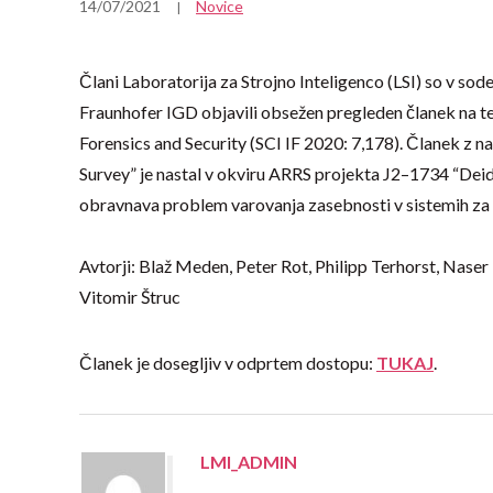
14/07/2021
Novice
Člani Laboratorija za Strojno Inteligenco (LSI) so v so
Fraunhofer IGD objavili obsežen pregleden članek na te
Forensics and Security (SCI IF 2020: 7,178). Članek z
Survey” je nastal v okviru ARRS projekta J2–1734 “Dei
obravnava problem varovanja zasebnosti v sistemih z
Avtorji: Blaž Meden, Peter Rot, Philipp Terhorst, Naser
Vitomir Štruc
Članek je dosegljiv v odprtem dostopu:
TUKAJ
.
LMI_ADMIN