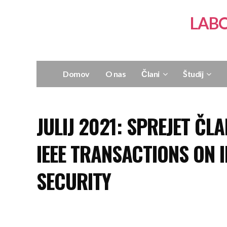
LABO
Domov
O nas
Člani
Študij
JULIJ 2021: SPREJET ČL
IEEE TRANSACTIONS ON 
SECURITY