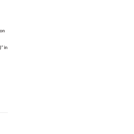
ion
” in