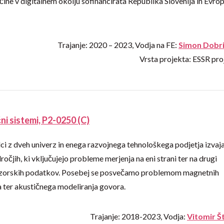
ščine v digitalnem okolju sofinancirata Republika Slovenija in Evro
Trajanje: 2020 – 2023, Vodja na FE:
Simon Dobr
Vrsta projekta: ESSR pro
ni sistemi, P2-0250 (C)
i z dveh univerz in enega razvojnega tehnološkega podjetja izvaj
očjih, ki vključujejo probleme merjenja na eni strani ter na drugi
 senzorskih podatkov. Posebej se posvečamo problemom magnetnih
ja ter akustičnega modeliranja govora.
Trajanje: 2018-2023, Vodja:
Vitomir Š