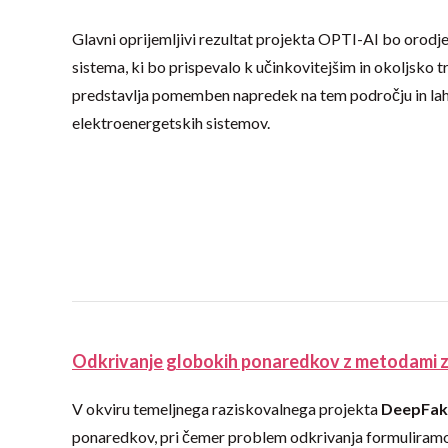
Glavni oprijemljivi rezultat projekta OPTI-AI bo orod
sistema, ki bo prispevalo k učinkovitejšim in okoljsk
predstavlja pomemben napredek na tem področju in lahko
elektroenergetskih sistemov.
Odkrivanje globokih ponaredkov z metodami 
V okviru temeljnega raziskovalnega projekta
DeepFak
ponaredkov, pri čemer problem odkrivanja formuliramo