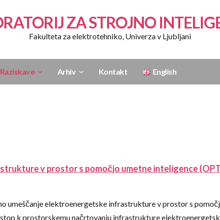
RATORIJ ZA STROJNO INTELI
Fakulteta za elektrotehniko, Univerza v Ljubljani
Raziskave
Arhiv
Kontakt
English
strukture v prostor s pomočjo umetne inteligence (OPT
no umeščanje elektroenergetske infrastrukture v prostor s pomoč
istop k prostorskemu načrtovanju infrastrukture elektroenergets