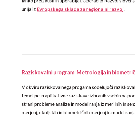
lahko preizkusil in uporabljal. Operacijo Razvoj sloven
unija iz
Evropskega sklada za regionalni razvoj
.
Raziskovalni program: Metrologija in biometrič
V okviru raziskovalnega progama sodelujoči raziskovalc
temeljne in aplikativne raziskave izbranih vsebin na podr
strani probleme analize in modeliranja iz merilnih in
merjenj, okoljskih in biometričnih merjenj in modeliran