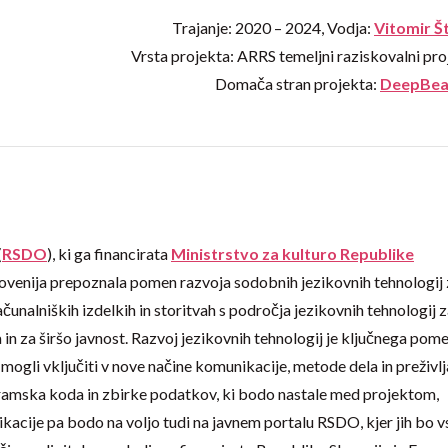
Trajanje: 2020 – 2024, Vodja:
Vitomir Š
Vrsta projekta: ARRS temeljni raziskovalni pro
Domača stran projekta:
DeepBea
(
RSDO
), ki ga financirata
Ministrstvo za kulturo Republike
Slovenija prepoznala pomen razvoja sodobnih jezikovnih tehnologij
računalniških izdelkih in storitvah s področja jezikovnih tehnologij 
a in za širšo javnost. Razvoj jezikovnih tehnologij je ključnega pom
do mogli vključiti v nove načine komunikacije, metode dela in preživl
ogramska koda in zbirke podatkov, ki bodo nastale med projektom,
acije pa bodo na voljo tudi na javnem portalu RSDO, kjer jih bo 