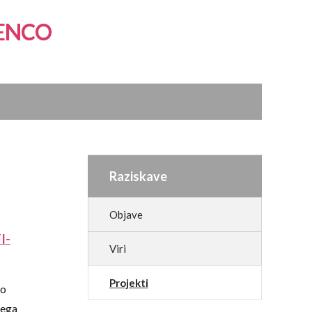
GENCO
Raziskave
Objave
I-
Viri
Projekti
jo
kega