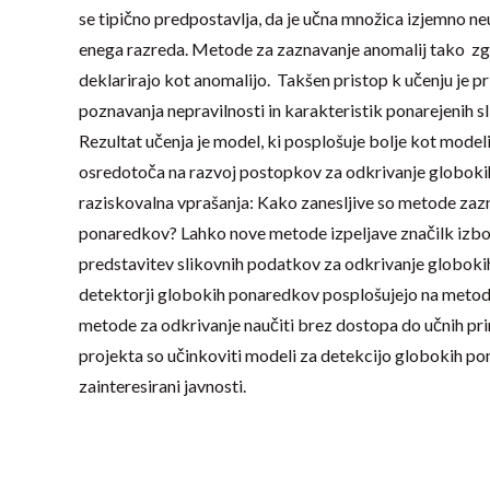
se tipično predpostavlja, da je učna množica izjemno neu
enega razreda. Metode za zaznavanje anomalij tako zgr
deklarirajo kot anomalijo. Takšen pristop k učenju je p
poznavanja nepravilnosti in karakteristik ponarejenih s
Rezultat učenja je model, ki posplošuje bolje kot mode
osredotoča na razvoj postopkov za odkrivanje globokih
raziskovalna vprašanja: Kako zanesljive so metode zaz
ponaredkov? Lahko nove metode izpeljave značilk izbol
predstavitev slikovnih podatkov za odkrivanje globok
detektorji globokih ponaredkov posplošujejo na metode g
metode za odkrivanje naučiti brez dostopa do učnih pr
projekta so učinkoviti modeli za detekcijo globokih pon
zainteresirani javnosti.