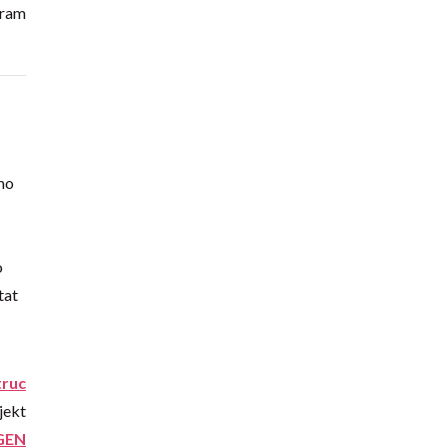
gram
mo
o
tat
truc
jekt
GEN