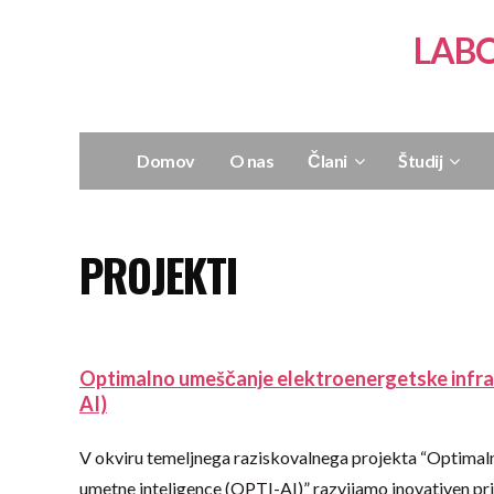
LABO
Domov
O nas
Člani
Študij
PROJEKTI
Optimalno umeščanje elektroenergetske infra
AI)
V okviru temeljnega raziskovalnega projekta “Optimal
umetne inteligence (OPTI-AI)” razvijamo inovativen pr