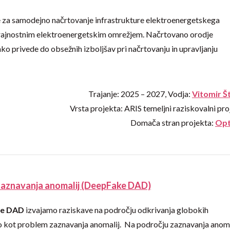
je za samodejno načrtovanje infrastrukture elektroenergetskega
o trajnostnim elektroenergetskim omrežjem. Načrtovano orodje
 privede do obsežnih izboljšav pri načrtovanju in upravljanju
Trajanje: 2025 – 2027, Vodja:
Vitomir Š
Vrsta projekta: ARIS temeljni raziskovalni pro
Domača stran projekta:
Opt
zaznavanja anomalij (DeepFake DAD)
e DAD
izvajamo raziskave na področju odkrivanja globokih
 kot problem zaznavanja anomalij. Na področju zaznavanja anoma