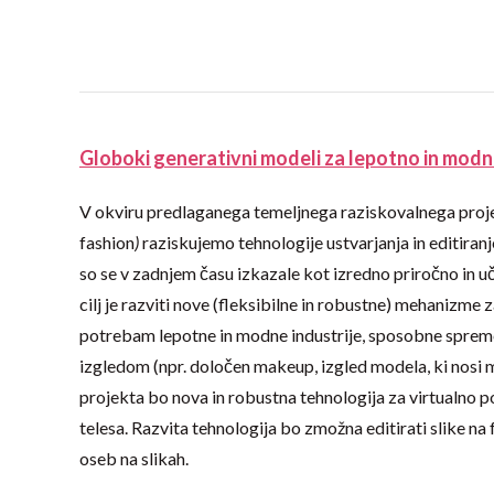
Globoki generativni modeli za lepotno in modn
V okviru predlaganega temeljnega raziskovalnega proj
fashion
)
raziskujemo tehnologije ustvarjanja in editira
so se v zadnjem času izkazale kot izredno priročno in u
cilj je razviti nove (fleksibilne in robustne) mehanizme 
potrebam lepotne in modne industrije, sposobne spremeni
izgledom (npr. določen makeup, izgled modela, ki nosi mo
projekta bo nova in robustna tehnologija za virtualno pom
telesa. Razvita tehnologija bo zmožna editirati slike na f
oseb na slikah.