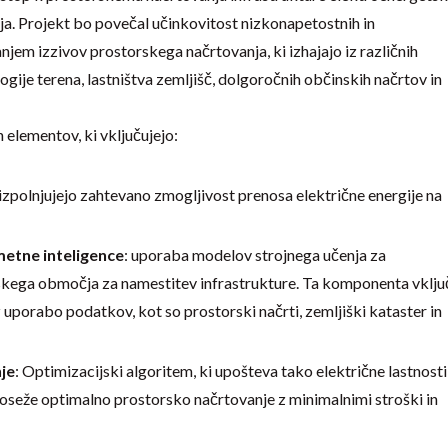
ja. Projekt bo povečal učinkovitost nizkonapetostnih in
jem izzivov prostorskega načrtovanja, ki izhajajo iz različnih
ogije terena, lastništva zemljišč, dolgoročnih občinskih načrtov in
h elementov, ki vključujejo:
i izpolnjujejo zahtevano zmogljivost prenosa električne energije na
etne inteligence
: uporaba modelov strojnega učenja za
fskega območja za namestitev infrastrukture. Ta komponenta vklju
uporabo podatkov, kot so prostorski načrti, zemljiški kataster in
je
: Optimizacijski algoritem, ki upošteva tako električne lastnosti
oseže optimalno prostorsko načrtovanje z minimalnimi stroški in