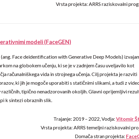
Vrsta projekta: ARRS raziskovalni pro
nerativnimi modeli (FaceGEN)
(ang. Face deidentification with Generative Deep Models) izvaja
arkom na globokem učenju, ki se je v zadnjem času uveljavilo kot
a računalniškega vida in strojnega učenja. Cilj projekta je razviti
azov, ki jih je mogoče uporabiti s statičnimi slikami, a tudi z vide
različnih, tipično nenadzorovanih okoljih. Glavni oprijemljivi rezul
i k sintezi obraznih slik.
Trajanje: 2019 – 2022, Vodja:
Vitomir Š
Vrsta projekta: ARRS temeljni raziskovalni pro
Domača stran projekta:
Face