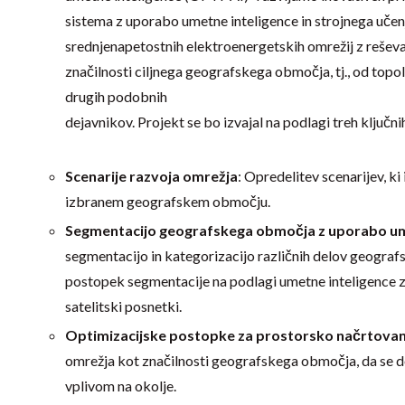
sistema z uporabo umetne inteligence in strojnega učen
srednjenapetostnih elektroenergetskih omrežij z reševan
značilnosti ciljnega geografskega območja, tj., od topol
drugih podobnih
dejavnikov. Projekt se bo izvajal na podlagi treh ključni
Scenarije razvoja omrežja
: Opredelitev scenarijev, k
izbranem geografskem območju.
Segmentacijo geografskega območja z uporabo um
segmentacijo in kategorizacijo različnih delov geogra
postopek segmentacije na podlagi umetne inteligence z 
satelitski posnetki.
Optimizacijske postopke za prostorsko načrtovan
omrežja kot značilnosti geografskega območja, da se d
vplivom na okolje.