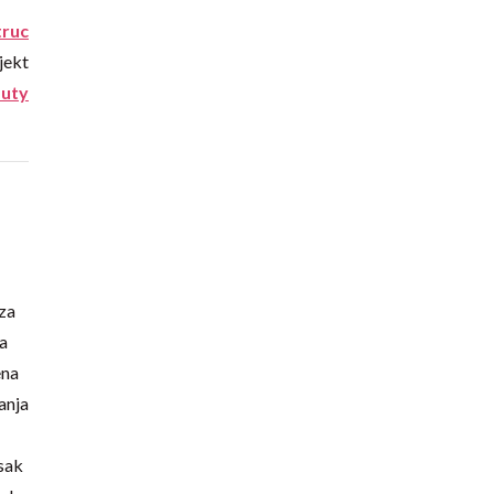
truc
jekt
uty
 za
za
ena
janja
vsak