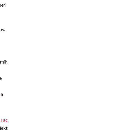
meri
ov.
rnih
e
li
truc
jekt