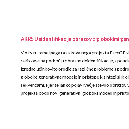
ARRS Deidentifikacija obrazov z globokimi ge
V okviru temeljnega raziskovalnega projekta FaceGEN 
raziskave na področju obrazne deidentifikacije, s poud
izredno učinkovito orodje za različne probleme s področj
globoke generativne modele in pristope k sintezi slik obr
sekvencami, kjer se lahko pojavi večje število obrazov v 
projekta bodo novi generativni globoki modeli in pristop