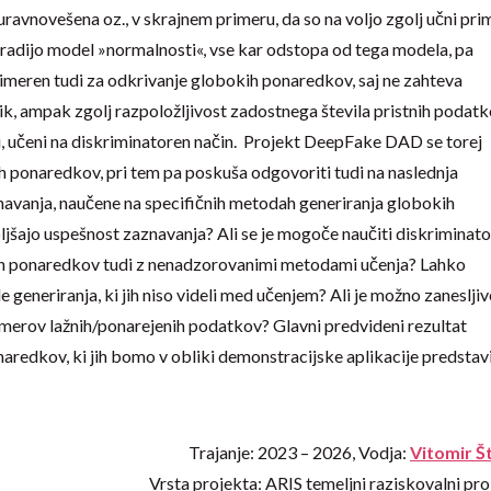
ravnovešena oz., v skrajnem primeru, da so na voljo zgolj učni pri
adijo model »normalnosti«, vse kar odstopa od tega modela, pa
rimeren tudi za odkrivanje globokih ponaredkov, saj ne zahteva
lik, ampak zgolj razpoložljivost zadostnega števila pristnih podatk
li, učeni na diskriminatoren način. Projekt DeepFake DAD se torej
 ponaredkov, pri tem pa poskuša odgovoriti tudi na naslednja
navanja, naučene na specifičnih metodah generiranja globokih
jšajo uspešnost zaznavanja? Ali se je mogoče naučiti diskriminato
ih ponaredkov tudi z nenadzorovanimi metodami učenja? Lahko
eneriranja, ki jih niso videli med učenjem? Ali je možno zanesljiv
imerov lažnih/ponarejenih podatkov? Glavni predvideni rezultat
aredkov, ki jih bomo v obliki demonstracijske aplikacije predstavi
Trajanje: 2023 – 2026, Vodja:
Vitomir Š
Vrsta projekta: ARIS temeljni raziskovalni pro