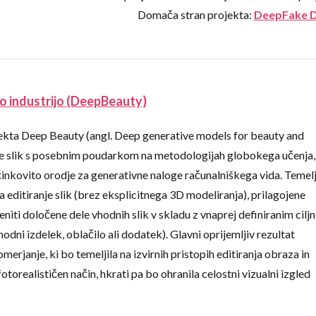
Domača stran projekta:
DeepFake 
o industrijo (DeepBeauty)
ekta Deep Beauty (angl. Deep generative models for beauty and
nje slik s posebnim poudarkom na metodologijah globokega učenja,
činkovito orodje za generativne naloge računalniškega vida. Temelj
za editiranje slik (brez eksplicitnega 3D modeliranja), prilagojene
ti določene dele vhodnih slik v skladu z vnaprej definiranim cilj
dni izdelek, oblačilo ali dodatek). Glavni oprijemljiv rezultat
erjanje, ki bo temeljila na izvirnih pristopih editiranja obraza in
otorealističen način, hkrati pa bo ohranila celostni vizualni izgled