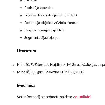
Področja uporabe
Lokalni deskriptorji (SIFT, SURF)
Detekcija objektov (Viola-Jones)
Razpoznavanje objektov
Segmentacija, rojenje
Literatura
Mihelič, F., Žibert, J., Hajdinjak, M. Štruc, V.,
Skripta za p
Mihelič, F.,
Signali,
Založba FE in FRI, 2006
E-učilnica
Več informacij o predmetu najdete v
e-učilnici
.