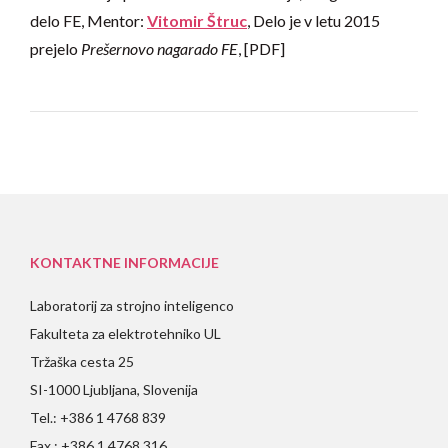
delo FE, Mentor:
Vitomir Štruc
, Delo je v letu 2015
prejelo
Prešernovo nagarado FE
, [PDF]
KONTAKTNE INFORMACIJE
Laboratorij za strojno inteligenco
Fakulteta za elektrotehniko UL
Tržaška cesta 25
SI-1000 Ljubljana, Slovenija
Tel.: +386 1 4768 839
Fax.: +386 1 4768 316