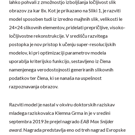
lahko pohvali z zmožnostjo izboljšanja ločljivost slik
obrazov za kar 8x. Kot je prikazano na Sliki 1, je razviti
model sposoben tudi iz izredno majhnih slik, velikosti le
24×24 slikovnih elementov, pridelati prepričljive, visoko-
ločljivostne rekonstrukcije. V središču razvitega
postopka je nov pristop k učenju super-resolucijskih
modelov, ki pri optimizaciji parametrov modela
uporablja kriterijsko funkcijo, sestavljeno iz člena
namenjenega verodostojnosti generiranih slikovnih
podatkov ter člena, ki se nanaša na uspešnost
razpoznavanja obrazov.
Razviti model je nastal v okviru doktorskih raziskav
mladega raziskovalca Klemna Grma in je v sredini
septembra 2019 že prejel nagrado
EAB Max Snijder
award
. Nagrada predstavlja eno od treh nagrad Evropske