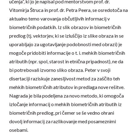
učenja”, ki jo je napisal pod mentorstvom prof. dr.
Vitomirja Štruca in prof. dr. Petra Peera, se osredotoča na
aktualno temo varovanja občutljivih informacij v
biometričnih podatkih. Iz slik obrazov in biometričnih
predlog (tj. vektorjev, ki se izluščijo iz slike obraza in se
uporabljajo za ugotavljanje podobnosti med obrazi) je
mogoče pridobiti informacije o t. i. mehkih biometričnih
atributih (npr. spol, starost in etnična pripadnost), ne da
bi potrebovali izvorno sliko obraza. Peter v svoji
disertaciji raziskuje zanesljivost metod za zaščito teh
mehkih biometričnih atributov in predlaga nove rešitve.
Nagrada je bila podeljena za novo metodo, ki omogoča
izločanje informacij o mehkih biometričnih atributih iz
biometričnih predlog, pri čemer se še vedno ohrani
dovolj informacij za razlikovanje med posameznimi
osebami.